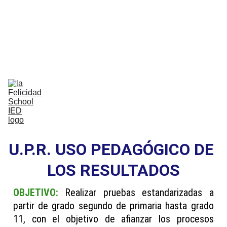
Bilingual Global Critical Citizens 
Respecting Diversity And Building 
Happiness
Home
Nosotros
Comunidad
Vida Escolar
Academia
IB
Contáctenos
U.P.R. USO PEDAGÓGICO DE 
LOS RESULTADOS
OBJETIVO:
Realizar pruebas estandarizadas a
partir de grado segundo de primaria hasta grado
11, con el objetivo de afianzar los procesos