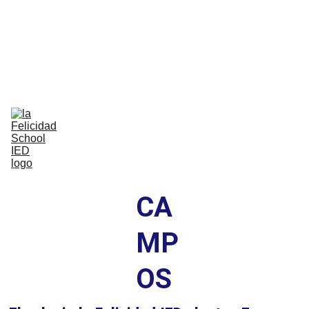
Bilingual Global Critical Citizens 
Respecting Diversity And Building 
Happiness
Home
Nosotros
Comunidad
Vida Escolar
Academia
IB
Contáctenos
CA
MP
OS