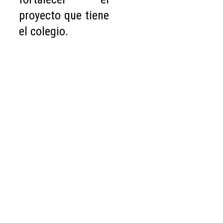
proyecto que tiene
el colegio.
Entida
des 
Aliada
s
COLEGIO LA FELICIDAD I.E.D. (Preescolar, 