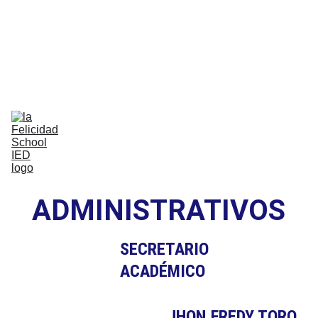
Bilingual Global Critical Citizens 
Respecting Diversity And Building 
Happiness
Home
Nosotros
Comunidad
Vida Escolar
Academia
IB
Contáctenos
ADMINISTRATIVOS
SECRETARIO 
ACADÉMICO
JHON FREDY TORO