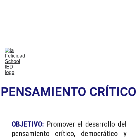
Bilingual Global Critical Citizens 
Respecting Diversity And Building 
Happiness
Home
Nosotros
Comunidad
Vida Escolar
Academia
IB
Contáctenos
PENSAMIENTO CRÍTICO
OBJETIVO:
Promover el desarrollo del
pensamiento crítico, democrático y