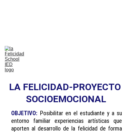
Bilingual Global Critical Citizens 
Respecting Diversity And Building 
Happiness
Home
Nosotros
Comunidad
Vida Escolar
Academia
IB
Contáctenos
LA FELICIDAD-PROYECTO 
SOCIOEMOCIONAL
OBJETIVO:
Posibilitar en el estudiante y a su
entorno familiar experiencias artísticas que
aporten al desarrollo de la felicidad de forma