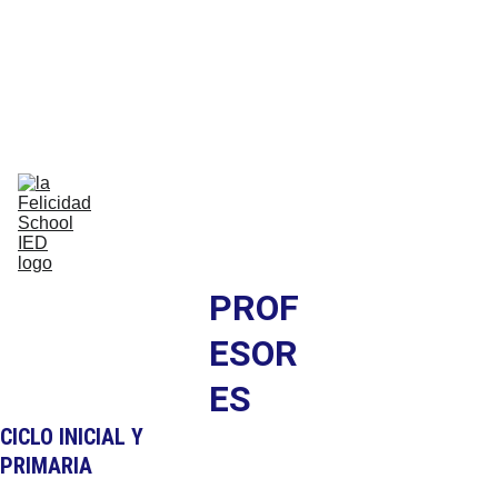
Bilingual Global Critical Citizens 
Respecting Diversity And Building 
Happiness
Home
Nosotros
Comunidad
Vida Escolar
Academia
IB
Contáctenos
PROF
ESOR
ES
CICLO INICIAL Y 
PRIMARIA